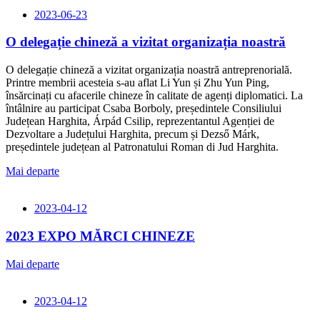
2023-06-23
O delegație chineză a vizitat organizația noastră
O delegație chineză a vizitat organizația noastră antreprenorială.
Printre membrii acesteia s-au aflat Li Yun și Zhu Yun Ping,
însărcinați cu afacerile chineze în calitate de agenți diplomatici. La
întâlnire au participat Csaba Borboly, președintele Consiliului
Județean Harghita, Árpád Csilip, reprezentantul Agenției de
Dezvoltare a Județului Harghita, precum și Dezső Márk,
președintele județean al Patronatului Roman di Jud Harghita.
Mai departe
2023-04-12
2023 EXPO MĂRCI CHINEZE
Mai departe
2023-04-12