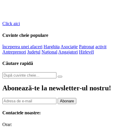
Evenimente
Click aici
Cuvinte cheie populare
începerea unei afaceri
Harghita
Asociație
Patronat
activit
Antreprenori
Județul
Național
Angajatori
Hirlevél
Căutare rapidă
Abonează-te la newsletter-ul nostru!
Abonare
Contactele noastre:
Orar: