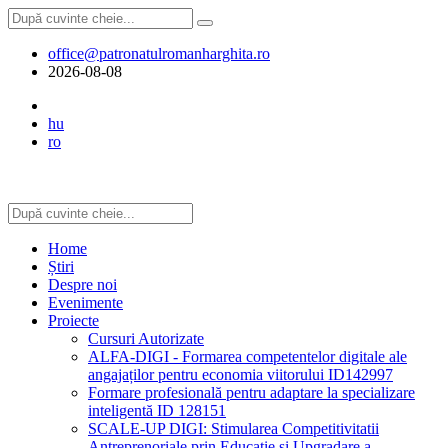
office@patronatulromanharghita.ro
2026-08-08
hu
ro
Home
Știri
Despre noi
Evenimente
Proiecte
Cursuri Autorizate
ALFA-DIGI - Formarea competentelor digitale ale
angajaților pentru economia viitorului ID142997
Formare profesională pentru adaptare la specializare
inteligentă ID 128151
SCALE-UP DIGI: Stimularea Competitivitatii
Antreprenoriale prin Educatie si Upgradare a