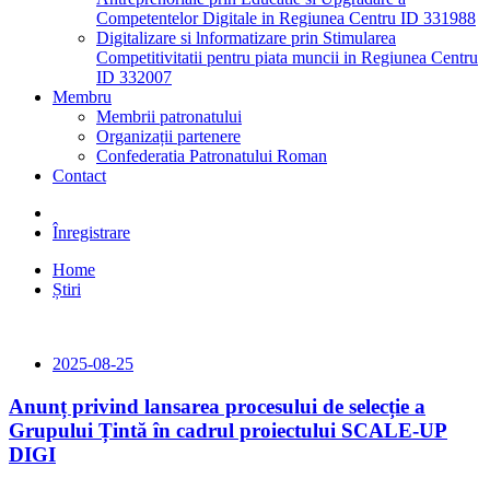
Competentelor Digitale in Regiunea Centru ID 331988
Digitalizare si lnformatizare prin Stimularea
Competitivitatii pentru piata muncii in Regiunea Centru
ID 332007
Membru
Membrii patronatului
Organizații partenere
Confederatia Patronatului Roman
Contact
Înregistrare
Home
Știri
2025-08-25
Anunț privind lansarea procesului de selecție a
Grupului Țintă în cadrul proiectului SCALE-UP
DIGI